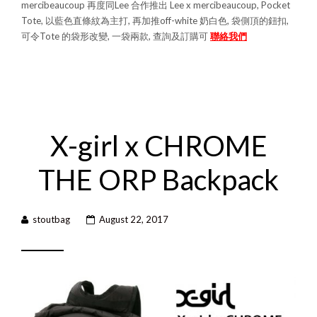
mercibeaucoup 再度同Lee 合作推出 Lee x mercibeaucoup, Pocket
Tote, 以藍色直條紋為主打, 再加推off-white 奶白色, 袋側頂的鈕扣,
可令Tote 的袋形改變, 一袋兩款, 查詢及訂購可
聯絡我們
X-girl x CHROME
THE ORP Backpack
stoutbag
August 22, 2017