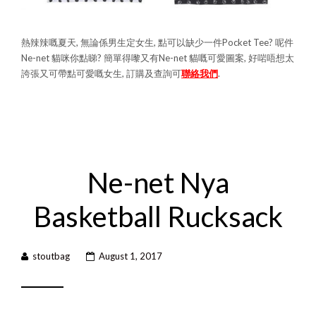
熱辣辣嘅夏天, 無論係男生定女生, 點可以缺少一件Pocket Tee? 呢件
Ne-net 貓咪你點睇? 簡單得嚟又有Ne-net 貓嘅可愛圖案, 好啱唔想太
誇張又可帶點可愛嘅女生, 訂購及查詢可
聯絡我們
.
Ne-net Nya
Basketball Rucksack
stoutbag
August 1, 2017