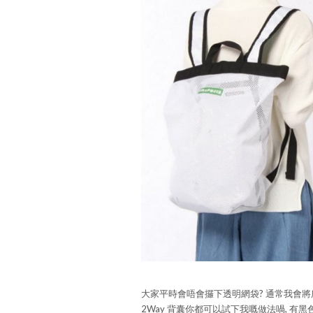
大家平時會唔會攞下透明網袋? 通常我會將所有
2Way 背囊你都可以試下我嘅做法喎, 有黑