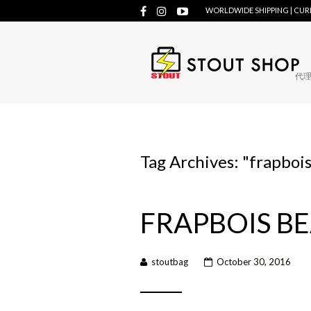
WORLDWIDE SHIPPING | CU
代理牌
Tag Archives: "
frapboi
FRAPBOIS B
stoutbag
October 30, 2016