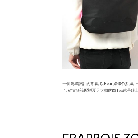
一個簡單設計的背囊, 以Bear 線條作點綴, 再
了, 確實無論配襯夏天大熱的白Tee或是跟上