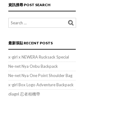
類
資訊搜尋 POST SEARCH
POST
CATEGORIES
最新張貼 RECENT POSTS
x-girl x NEWERA Rucksack Special
Ne-net Nya Onbu Backpack
Ne-net Nya One Point Shoulder Bag
x-girl Box Logo Adventure Backpack
diagnl 忍者相機帶