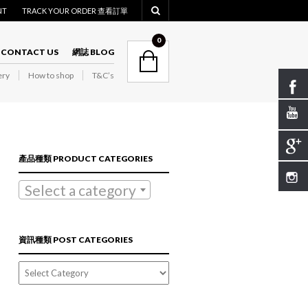
NT
TRACK YOUR ORDER 查看訂單
NAVIGATION
0
CONTACT US
網誌 BLOG
ry
How to shop
T&C’s
NAVIGATION
產品種類 PRODUCT CATEGORIES
Select a category
資訊種類 POST CATEGORIES
資
訊
種