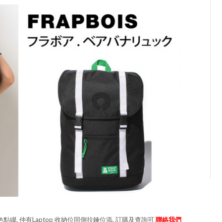
色點綴, 仲有Laptop 收納位同側拉鍊位添, 訂購及查詢可
聯絡我們