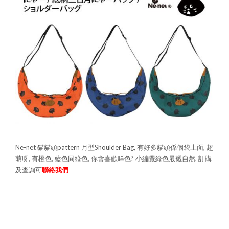
Ne-net 貓貓頭pattern 月型Shoulder Bag, 有好多貓頭係個袋上面, 超
萌呀, 有橙色, 藍色同綠色, 你會喜歡咩色? 小編覺綠色最襯自然, 訂購
及查詢可
聯絡我們