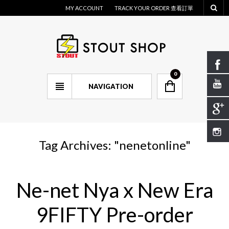
MY ACCOUNT
TRACK YOUR ORDER 查看訂單
0
NAVIGATION
Tag Archives: "
nenetonline
"
Ne-net Nya x New Era
9FIFTY Pre-order