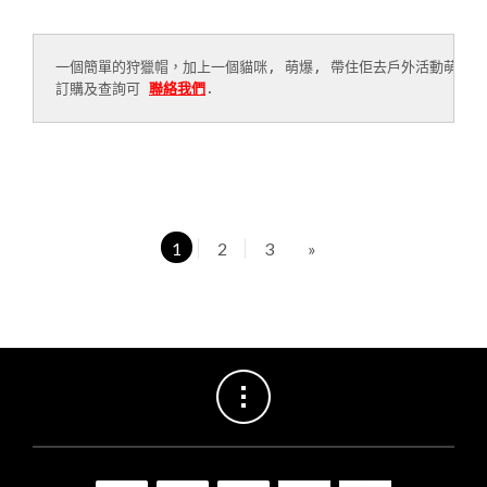
一個簡單的狩獵帽，加上一個貓咪, 萌爆, 帶住佢去戶外活動萌度上升
訂購及查詢可 
聯絡我們
. 
1
2
3
»