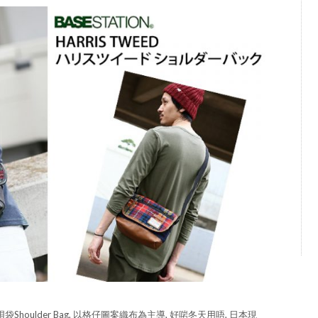
孭袋Shoulder Bag, 以格仔圖案織布為主導, 好啱冬天用唔, 日本現