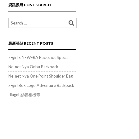
類
資訊搜尋 POST SEARCH
POST
CATEGORIES
最新張貼 RECENT POSTS
x-girl x NEWERA Rucksack Special
Ne-net Nya Onbu Backpack
Ne-net Nya One Point Shoulder Bag
x-girl Box Logo Adventure Backpack
diagnl 忍者相機帶