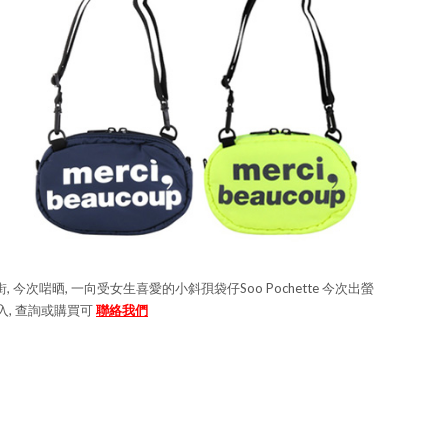
今次啱晒, 一向受女生喜愛的小斜孭袋仔Soo Pochette 今次出螢
直入, 查詢或購買可
聯絡我們