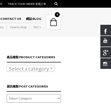
NT
TRACK YOUR ORDER 查看訂單
NAVIGATION
0
CONTACT US
網誌 BLOG
ry
How to shop
T&C’s
NAVIGATION
產品種類 PRODUCT CATEGORIES
Select a category
資訊種類 POST CATEGORIES
資
訊
種