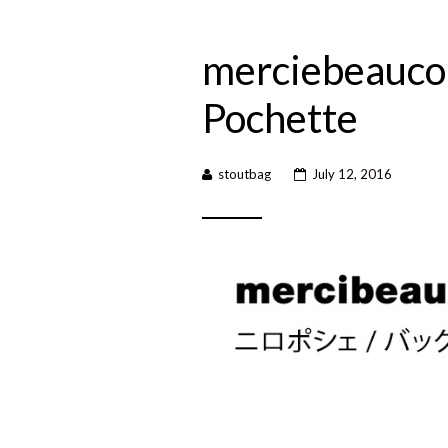
merciebeauco
Pochette
stoutbag
July 12, 2016