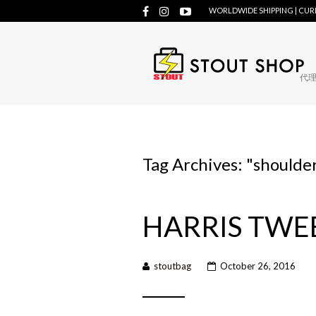
WORLDWIDE SHIPPING | CU
代理牌
Tag Archives: "
shoulde
HARRIS TWEE
stoutbag
October 26, 2016