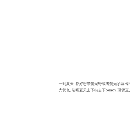
一到夏天, 都好想帶螢光野或者螢光衫墓出街, 
光黃色, 啱晒夏天去下街去下beach, 現貨