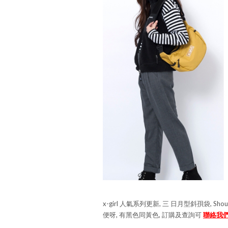
x-girl 人氣系列更新, 三 日月型斜孭袋, Sho
便呀, 有黑色同黃色, 訂購及查詢可
聯絡我