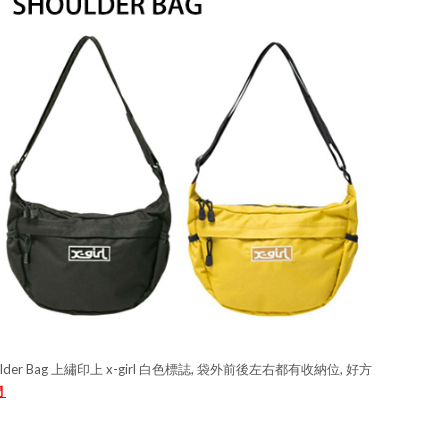
ulder Bag 上繡印上 x-girl 白色標誌, 袋外前後左右都有收納位, 好方
們