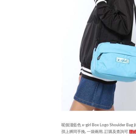
呢個淺藍色 x-girl Box Logo Shoulder 
孭上膊同手挽, 一袋兩用, 訂購及查詢可
聯