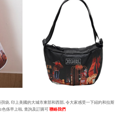
oulder Bag 斜孭袋, 印上美國的大城市東部和西部, 令大家感受一下紐約和拉斯
而白色係早上啦, 查詢及訂購可
聯絡我們