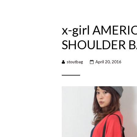
x-girl AMER
SHOULDER 
stoutbag
April 20, 2016