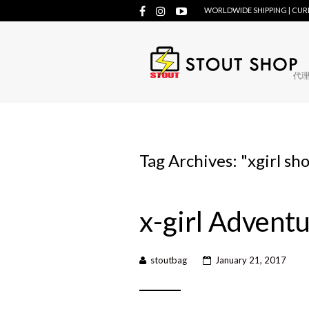
WORLDWIDE SHIPPING | CU
代理牌
Tag Archives: "
xgirl sh
x-girl Advent
stoutbag
January 21, 2017