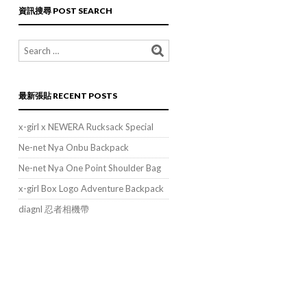
類
資訊搜尋 POST SEARCH
POST
CATEGORIES
最新張貼 RECENT POSTS
x-girl x NEWERA Rucksack Special
Ne-net Nya Onbu Backpack
Ne-net Nya One Point Shoulder Bag
x-girl Box Logo Adventure Backpack
diagnl 忍者相機帶