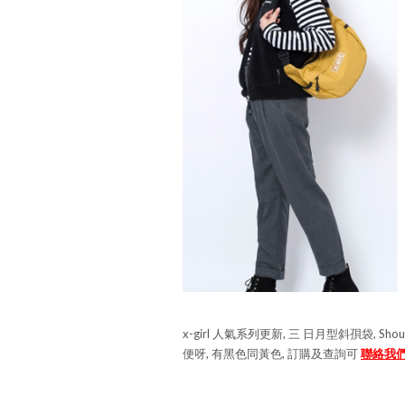
x-girl 人氣系列更新, 三 日月型斜孭袋, Sho
便呀, 有黑色同黃色, 訂購及查詢可
聯絡我