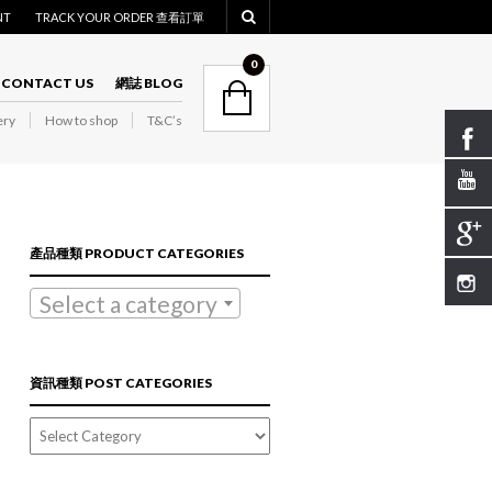
NT
TRACK YOUR ORDER 查看訂單
NAVIGATION
0
CONTACT US
網誌 BLOG
ry
How to shop
T&C’s
NAVIGATION
產品種類 PRODUCT CATEGORIES
Select a category
資訊種類 POST CATEGORIES
資
訊
種